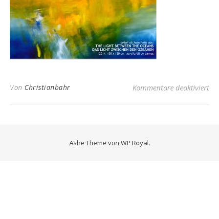
für
Von
Christianbahr
Kommentare deaktiviert
Ashe Theme von
WP Royal
.