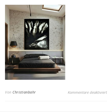
fü
Von
Christianbahr
Kommentare deaktiviert