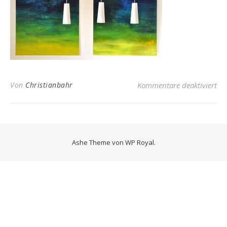
für
Von
Christianbahr
Kommentare deaktiviert
Ashe Theme von
WP Royal
.