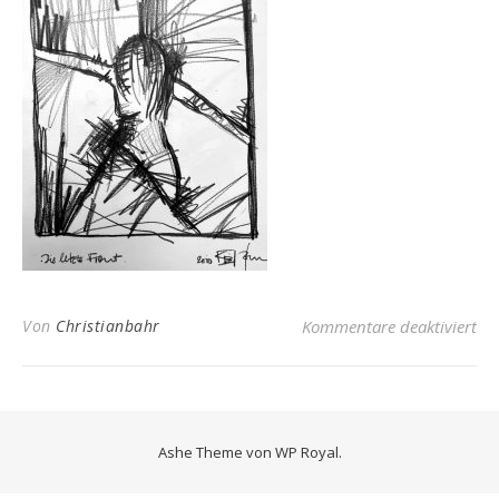
fü
Von
Christianbahr
Kommentare deaktiviert
Ashe Theme von
WP Royal
.