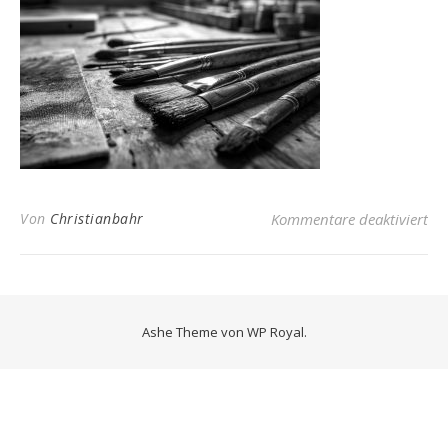
für
Von
Christianbahr
Kommentare deaktiviert
Ashe Theme von
WP Royal
.